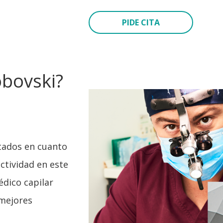
PIDE CITA
obovski?
utados en cuanto
ctividad en este
édico capilar
 mejores