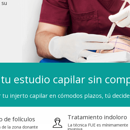
 su
a tu estudio capilar sin co
tu injerto capilar en cómodos plazos, tú decide
Tratamiento indoloro
 de folículos
La técnica FUE es mínimamente
 de la zona donante
invasiva